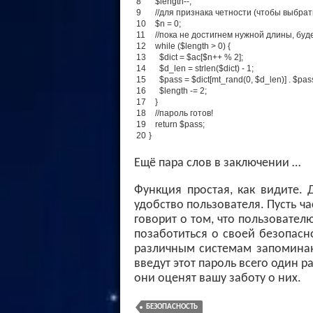
8
$
length
--
;
9
//для признака четности (чтобы выбра
10
$
n
=
0
;
11
//пока не достигнем нужной длины, 
12
while
(
$
length
>
0
)
{
13
$
dict
=
$
ac
[
$
n
++
%
2
]
;
14
$
d_len
=
strlen
(
$
dict
)
-
1
;
15
$
pass
=
$
dict
[
mt_rand
(
0
,
$
d_len
)
]
.
$
pas
16
$
length
-=
2
;
17
}
18
//пароль готов!
19
return
$
pass
;
20
}
Ещё пара слов в заключении …
Функция простая, как видите.
удобство пользователя. Пусть ча
говорит о том, что пользовател
позаботиться о своей безопасн
различным системам запоминани
введут этот пароль всего один ра
они оценят вашу заботу о них.
БЕЗОПАСНОСТЬ