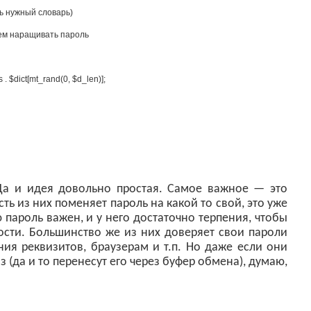
ть нужный словарь)
будем наращивать пароль
s
.
$
dict
[
mt_rand
(
0
,
$
d_len
)
]
;
 Да и идея довольно простая. Самое важное — это
сть из них поменяет пароль на какой то свой, это уже
ю пароль важен, и у него достаточно терпения, чтобы
ости. Большинство же из них доверяет свои пароли
я реквизитов, браузерам и т.п. Но даже если они
з (да и то перенесут его через буфер обмена), думаю,