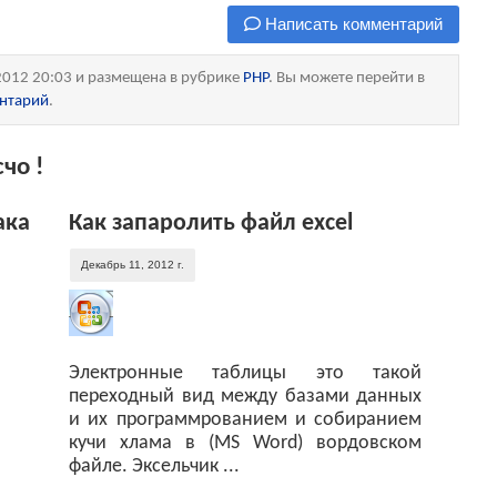
Написать комментарий
2012 20:03 и размещена в рубрике
PHP
. Вы можете перейти в
ентарий
.
чо !
ака
Как запаролить файл excel
Декабрь 11, 2012 г.
Электронные таблицы это такой
переходный вид между базами данных
и их программрованием и собиранием
кучи хлама в (MS Word) вордовском
файле. Эксельчик ...