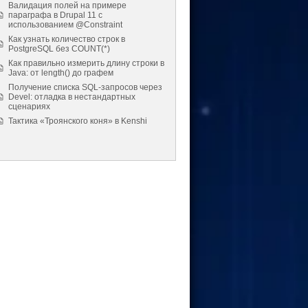
Валидация полей на примере
параграфа в Drupal 11 с
использованием @Constraint
Как узнать количество строк в
PostgreSQL без COUNT(*)
Как правильно измерить длину строки в
Java: от length() до графем
Получение списка SQL-запросов через
Devel: отладка в нестандартных
сценариях
Тактика «Троянского коня» в Kenshi