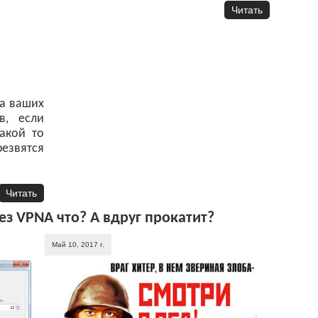
Читать
ма ваших
в, если
какой то
езвятся
Читать
ез VPN
А что? А вдруг прокатит?
Май 10, 2017 г.