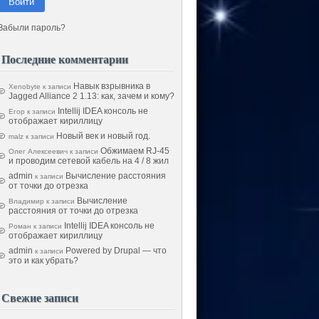
Войти
Забыли пароль?
Последние комментарии
Навык взрывника в
Xenobyte
к записи
Jagged Alliance 2 1.13: как, зачем и кому?
Intellij IDEA консоль не
Егор
к записи
отображает кириллицу
Новый век и новый год.
malz
к записи
Обжимаем RJ-45
Олег Алексеевич
к записи
и проводим сетевой кабель на 4 / 8 жил
admin
Вычисление расстояния
к записи
от точки до отрезка
Вычисление
Владимир
к записи
расстояния от точки до отрезка
Intellij IDEA консоль не
Роман
к записи
отображает кириллицу
admin
Powered by Drupal — что
к записи
это и как убрать?
Свежие записи