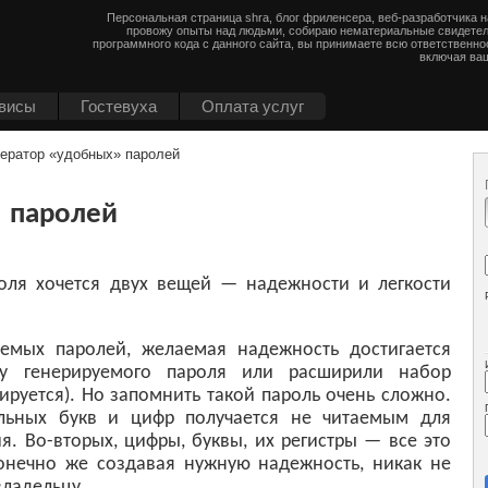
Персональная страница shra, блог фриленсера, веб-разработчика 
провожу опыты над людьми, собираю нематериальные свидетел
программного кода с данного сайта, вы принимаете всю ответственно
включая ваш
висы
Гостевуха
Оплата услуг
нератор «удобных» паролей
» паролей
оля хочется двух вещей — надежности и легкости
аемых паролей, желаемая надежность достигается
ну генерируемого пароля или расширили набор
ируется). Но запомнить такой пароль очень сложно.
ольных букв и цифр получается не читаемым для
. Во-вторых, цифры, буквы, их регистры — все это
онечно же создавая нужную надежность, никак не
владельцу.