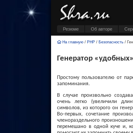
Резюме
Об авторе
Cер
На главную
/
PHP
/
Безопасность
/ Ге
Генератор «удобных
Простому пользователю от пар
запоминания.
В случае произвольно создав
очень легко (увеличили дли
символов, из которого он генер
Во-первых, сочетание произв
членораздельного произношения
перемешано в одной куче и, к
помогают их запомнить своему 