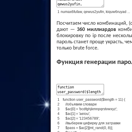
1
numax6fufaw
,
qewus2yufin
,
kiquw6ruyad
.
.
.
Посчитаем число комбинаций, (си
дают —
360 миллиардов
комби
блокировку по ip после несколь
пароль станет проще украсть, че
только brute force.
Функция генерации паро
1
function
user_password
(
$
length
=
11
)
{
2
//объявим словари
3
$
ac
[
0
]
=
'bcdfghjkmnpqrstvwxyz'
;
4
$
ac
[
1
]
=
'aeiou'
;
5
$
ac
[
2
]
=
'123456789'
;
6
//выберем цифирку для затравки
7
$
pass
=
$
ac
[
2
]
[
mt_rand
(
0
,
8
)
]
;