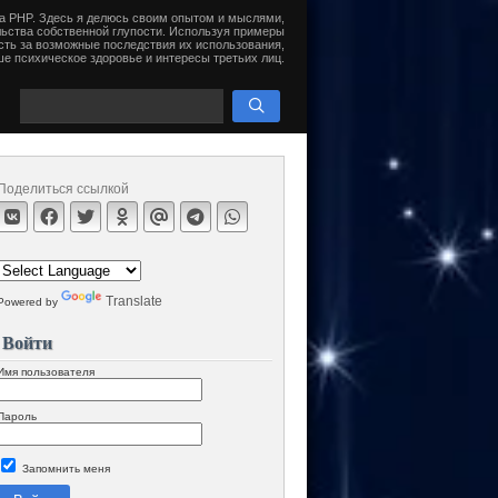
на PHP. Здесь я делюсь своим опытом и мыслями,
ьства собственной глупости. Используя примеры
сть за возможные последствия их использования,
е психическое здоровье и интересы третьих лиц.
Поделиться ссылкой
Translate
Powered by
Войти
Имя пользователя
Пароль
Запомнить меня