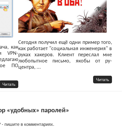
Сегодня получил ещё одни пример того,
ача, как
как работает "социальная инженерия" в
и VPN-
руках хакеров. Клиент переслал мне
редлагаю
любопытное письмо, якобы от ру-
кое ПО
центра, ...
Читать
Читать
ор «удобных» паролей»
 - пишите в комментариях.