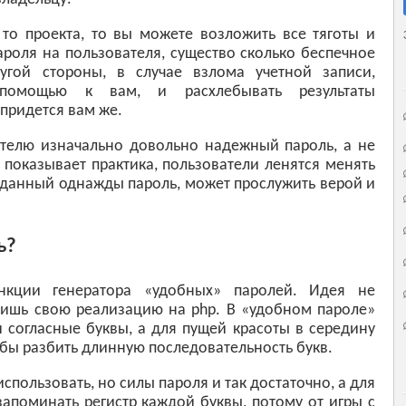
то проекта, то вы можете возложить все тяготы и
ароля на пользователя, существо сколько беспечное
угой стороны, в случае взлома учетной записи,
 помощью к вам, и расхлебывать результаты
придется вам же.
ателю изначально довольно надежный пароль, а не
к показывает практика, пользователи ленятся менять
ыданный однажды пароль, может прослужить верой и
ь?
нкции генератора «удобных» паролей. Идея не
лишь свою реализацию на php. В «удобном пароле»
 согласные буквы, а для пущей красоты в середину
обы разбить длинную последовательность букв.
использовать, но силы пароля и так достаточно, а для
запоминать регистр каждой буквы, потому от игры с