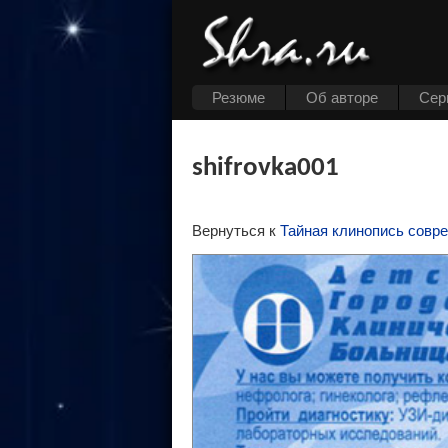
Резюме
Об авторе
Cер
shifrovka001
Вернуться к
Тайная клинопись совр