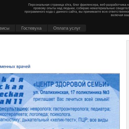
Персональная страница shra, блог фриленсера, веб-разработчика 
провожу опыты над людьми, собираю нематериальные свидетел
программного кода с данного сайта, вы принимаете всю ответственно
включая ваш
висы
Гостевуха
Оплата услуг
еменных врачей