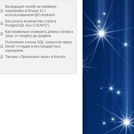
Валидация полей на примере
параграфа в Drupal 11 с
использованием @Constraint
Как узнать количество строк в
PostgreSQL без COUNT(*)
Как правильно измерить длину строки в
Java: от length() до графем
Получение списка SQL-запросов через
Devel: отладка в нестандартных
сценариях
Тактика «Троянского коня» в Kenshi