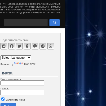
на PHP. Здесь я делюсь своим опытом и мыслями,
ьства собственной глупости. Используя примеры
сть за возможные последствия их использования,
е психическое здоровье и интересы третьих лиц.
Поделиться ссылкой
Translate
Powered by
Войти
Имя пользователя
Пароль
Запомнить меня