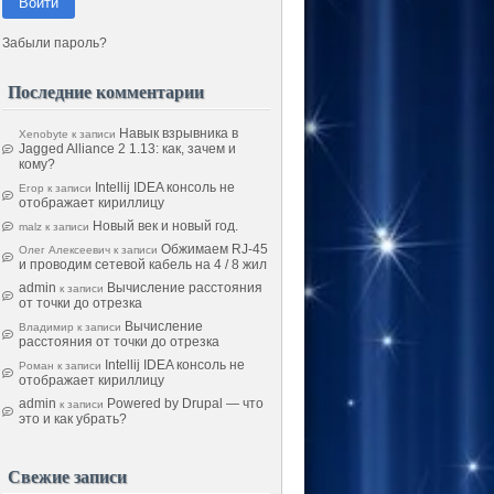
Войти
Забыли пароль?
Последние комментарии
Навык взрывника в
Xenobyte
к записи
Jagged Alliance 2 1.13: как, зачем и
кому?
Intellij IDEA консоль не
Егор
к записи
отображает кириллицу
Новый век и новый год.
malz
к записи
Обжимаем RJ-45
Олег Алексеевич
к записи
и проводим сетевой кабель на 4 / 8 жил
admin
Вычисление расстояния
к записи
от точки до отрезка
Вычисление
Владимир
к записи
расстояния от точки до отрезка
Intellij IDEA консоль не
Роман
к записи
отображает кириллицу
admin
Powered by Drupal — что
к записи
это и как убрать?
Свежие записи