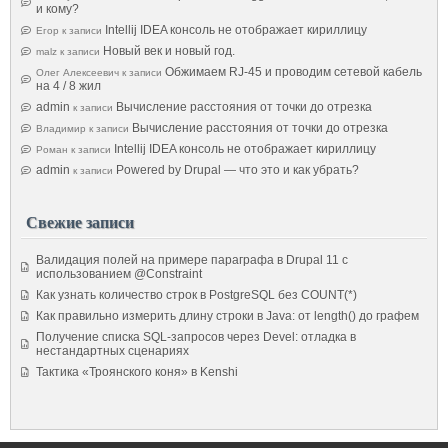
и кому?
Intellij IDEA консоль не отображает кириллицу
Егор
к записи
Новый век и новый год.
malz
к записи
Обжимаем RJ-45 и проводим сетевой кабель
Олег Алексеевич
к записи
на 4 / 8 жил
admin
Вычисление расстояния от точки до отрезка
к записи
Вычисление расстояния от точки до отрезка
Владимир
к записи
Intellij IDEA консоль не отображает кириллицу
Роман
к записи
admin
Powered by Drupal — что это и как убрать?
к записи
Свежие записи
Валидация полей на примере параграфа в Drupal 11 с
использованием @Constraint
Как узнать количество строк в PostgreSQL без COUNT(*)
Как правильно измерить длину строки в Java: от length() до графем
Получение списка SQL-запросов через Devel: отладка в
нестандартных сценариях
Тактика «Троянского коня» в Kenshi