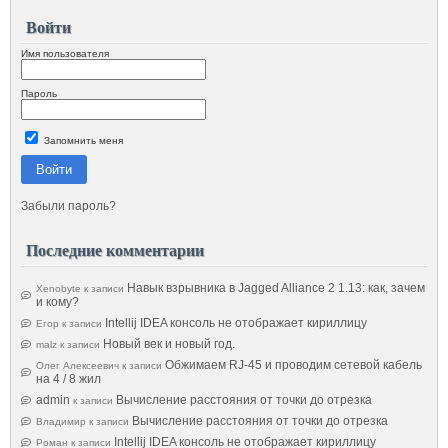
Войти
Имя пользователя
Пароль
Запомнить меня
Войти
Забыли пароль?
Последние комментарии
Навык взрывника в Jagged Alliance 2 1.13: как, зачем
Xenobyte
к записи
и кому?
Intellij IDEA консоль не отображает кириллицу
Егор
к записи
Новый век и новый год.
malz
к записи
Обжимаем RJ-45 и проводим сетевой кабель
Олег Алексеевич
к записи
на 4 / 8 жил
admin
Вычисление расстояния от точки до отрезка
к записи
Вычисление расстояния от точки до отрезка
Владимир
к записи
Intellij IDEA консоль не отображает кириллицу
Роман
к записи