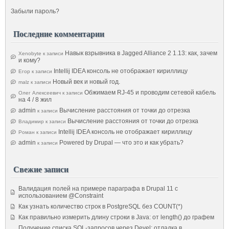
Забыли пароль?
Последние комментарии
Навык взрывника в Jagged Alliance 2 1.13: как, зачем
Xenobyte
к записи
и кому?
Intellij IDEA консоль не отображает кириллицу
Егор
к записи
Новый век и новый год.
malz
к записи
Обжимаем RJ-45 и проводим сетевой кабель
Олег Алексеевич
к записи
на 4 / 8 жил
admin
Вычисление расстояния от точки до отрезка
к записи
Вычисление расстояния от точки до отрезка
Владимир
к записи
Intellij IDEA консоль не отображает кириллицу
Роман
к записи
admin
Powered by Drupal — что это и как убрать?
к записи
Свежие записи
Валидация полей на примере параграфа в Drupal 11 с
использованием @Constraint
Как узнать количество строк в PostgreSQL без COUNT(*)
Как правильно измерить длину строки в Java: от length() до графем
Получение списка SQL-запросов через Devel: отладка в