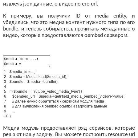
извлечь json данные, о видео по его url.
К примеру, вы получили ID от media entity, и
убедились, что это медиа контент нужного типа по его
bundle, и теперь собираетесь прочитать метаданные о
видео, которые предоставляются oembed сервером.
1
$
media_id
=
.
.
.
;
2
$
media
=
Media
:
:
load
(
$
media_id
)
;
3
$
bundle
=
$
media
-
>
bundle
(
)
;
4
5
if
(
$
bundle
==
'rutube_video_media_type'
)
{
6
$
oembed_url
=
$
media
-
>
get
(
'field_media_oembed_video'
)
-
>
value
;
7
// далее нужно обратиться к сервисам модуля media
8
// для вычисления oembed ссылки и загрузить данные
9
.
.
.
10
}
Медиа модуль предоставляет ряд сервисов, которые
решают нашу задачу. Вы можете построить resource url