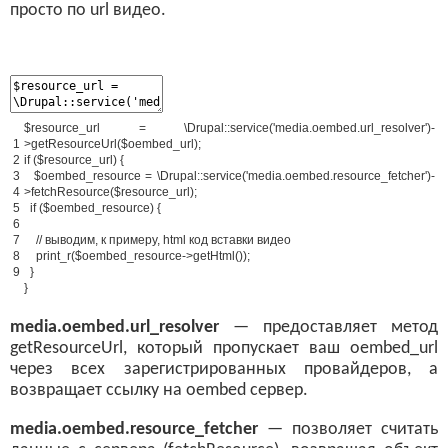
просто по url видео.
$
resource_url
=
\
Drupal
:
:
service
(
'media.oembed.url_resolver'
)
-
1
>
getResourceUrl
(
$
oembed_url
)
;
2
if
(
$
resource_url
)
{
3
$
oembed_resource
=
\
Drupal
:
:
service
(
'media.oembed.resource_fetcher'
)
-
4
>
fetchResource
(
$
resource_url
)
;
5
if
(
$
oembed_resource
)
{
6
7
// выводим, к примеру, html код вставки видео
8
print_r
(
$
oembed_resource
-
>
getHtml
(
)
)
;
9
}
}
media.oembed.url_resolver
— предоставляет метод
getResourceUrl, который пропускает ваш oembed_url
через всех зарегистрированных провайдеров, а
возвращает ссылку на oembed сервер.
media.oembed.resource_fetcher
— позволяет считать