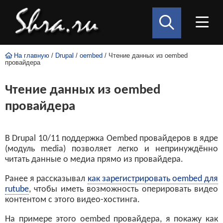
На главную
/
Drupal
/
oembed
/ Чтение данных из oembed
провайдера
Чтение данных из oembed
провайдера
В Drupal 10/11 поддержка Oembed провайдеров в ядре
(модуль media) позволяет легко и непринуждённо
читать данные о медиа прямо из провайдера.
Ранее я рассказывал
как зарегистрировать oembed для
rutube
, чтобы иметь возможность оперировать видео
контентом с этого видео-хостинга.
На примере этого oembed провайдера, я покажу как