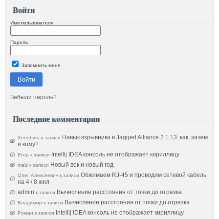
Войти
Имя пользователя
Пароль
Запомнить меня
Войти
Забыли пароль?
Последние комментарии
Навык взрывника в Jagged Alliance 2 1.13: как, зачем
Xenobyte
к записи
и кому?
Intellij IDEA консоль не отображает кириллицу
Егор
к записи
Новый век и новый год.
malz
к записи
Обжимаем RJ-45 и проводим сетевой кабель
Олег Алексеевич
к записи
на 4 / 8 жил
admin
Вычисление расстояния от точки до отрезка
к записи
Вычисление расстояния от точки до отрезка
Владимир
к записи
Intellij IDEA консоль не отображает кириллицу
Роман
к записи