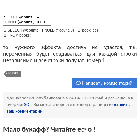
1
SELECT
@
count
:
=
IFNULL
(
@
count
,
0
)
+
1
,
book_title
2
FROM
books
;
то нужного эффекта достичь не удастся, т.к.
переменная будет создаваться для каждой строки
независимо и все строки получат номер 1.
MYSQL
Написать комментарий
Данная запись опубликована в 24.04.2023 12:48 и размещена в
рубрике
SQL
. Вы можете перейти в конец страницы и
оставить
ваш комментарий
.
Мало букафф? Читайте есчо !