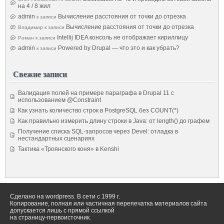
на 4 / 8 жил
admin
Вычисление расстояния от точки до отрезка
к записи
Вычисление расстояния от точки до отрезка
Владимир
к записи
Intellij IDEA консоль не отображает кириллицу
Роман
к записи
admin
Powered by Drupal — что это и как убрать?
к записи
Свежие записи
Валидация полей на примере параграфа в Drupal 11 с
использованием @Constraint
Как узнать количество строк в PostgreSQL без COUNT(*)
Как правильно измерить длину строки в Java: от length() до графем
Получение списка SQL-запросов через Devel: отладка в
нестандартных сценариях
Тактика «Троянского коня» в Kenshi
Сделано на wordpress. В сети с 1999 г.
Копирование, полная или частичная перепечатка материалов сайта
допускается лишь с прямой ссылкой
на страницу-первоисточник.