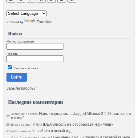
Translate
Powered by
Войти
Имя пользователя
Пароль
Запомнить меня
Войти
Забыли пароль?
Последние комментарии
Навык взрывника в Jagged Alliance 2 1.13: как, зачем
Xenobyte
к записи
и кому?
Intellij IDEA консоль не отображает кириллицу
Егор
к записи
Новый век и новый год.
malz
к записи
Обжимаем RJ-45 и проводим сетевой кабель
Олег Алексеевич
к записи