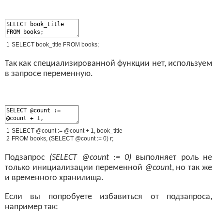
1
SELECT
book_title
FROM
books
;
Так как специализированной функции нет, используем
в запросе переменную.
1
SELECT
@
count
:
=
@
count
+
1
,
book_title
2
FROM
books
,
(
SELECT
@
count
:
=
0
)
r
;
Подзапрос
(SELECT @count := 0)
выполняет роль не
только инициализации переменной
@count
, но так же
и временного хранилища.
Если вы попробуете избавиться от подзапроса,
например так: