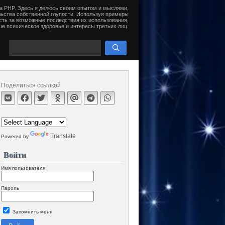
на PHP. Здесь я делюсь своим опытом и мыслями,
ьства собственной глупости. Используя примеры
сть за возможные последствия их использования,
е психическое здоровье и интересы третьих лиц.
Поделиться ссылкой
Translate
Powered by
Войти
Имя пользователя
Пароль
Запомнить меня