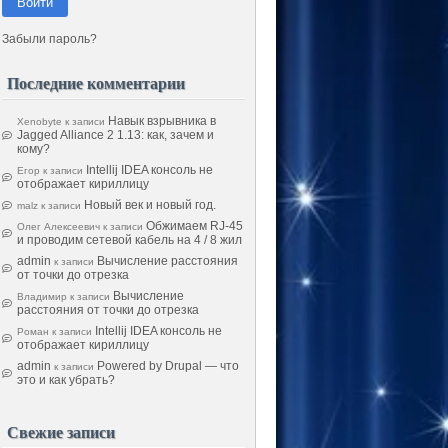
Войти
Забыли пароль?
Последние комментарии
Навык взрывника в
Xenobyte
к записи
Jagged Alliance 2 1.13: как, зачем и
кому?
Intellij IDEA консоль не
Егор
к записи
отображает кириллицу
Новый век и новый год.
malz
к записи
Обжимаем RJ-45
Олег Алексеевич
к записи
и проводим сетевой кабель на 4 / 8 жил
admin
Вычисление расстояния
к записи
от точки до отрезка
Вычисление
Владимир
к записи
расстояния от точки до отрезка
Intellij IDEA консоль не
Роман
к записи
отображает кириллицу
admin
Powered by Drupal — что
к записи
это и как убрать?
Свежие записи