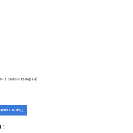
ти в режим галереи]
щий слайд
 :