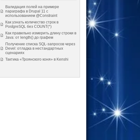
Валидация полей на примере
параграфа в Drupal 11 с
использованием @Constraint
Как узнать количество строк в
PostgreSQL без COUNT(*)
Как правильно измерить длину строки в
Java: от length() до графем
Получение списка SQL-запросов через
Devel: отладка в нестандартных
сценариях
Тактика «Троянского коня» в Kenshi