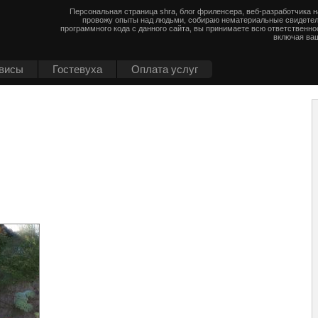
Персональная страница shra, блог фриленсера, веб-разработчика 
провожу опыты над людьми, собираю нематериальные свидетел
программного кода с данного сайта, вы принимаете всю ответственно
включая ваш
висы
Гостевуха
Оплата услуг