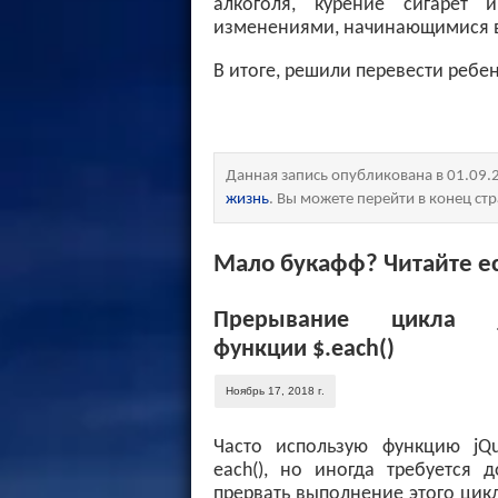
алкоголя, курение сигарет 
изменениями, начинающимися в
В итоге, решили перевести ребе
Данная запись опубликована в 01.09.
жизнь
. Вы можете перейти в конец ст
Мало букафф? Читайте ес
Прерывание цикла j
функции $.each()
Ноябрь 17, 2018 г.
Часто использую функцию jQu
each(), но иногда требуется 
прервать выполнение этого цикл