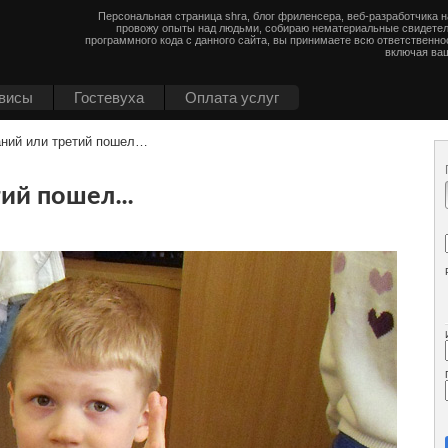
Персональная страница shra, блог фриленсера, веб-разработчика 
провожу опыты над людьми, собираю нематериальные свидетел
программного кода с данного сайта, вы принимаете всю ответственно
включая ваш
висы
Гостевуха
Оплата услуг
аний или третий пошел…
тий пошел…