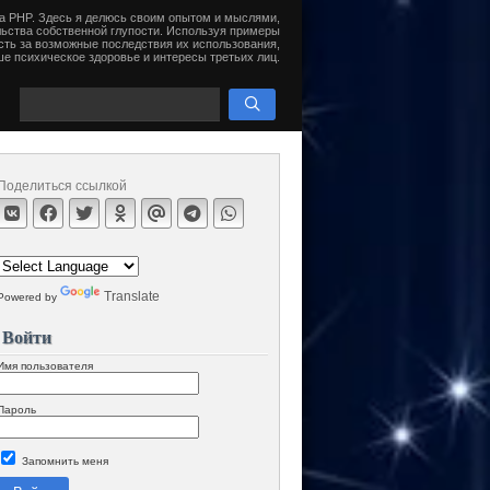
на PHP. Здесь я делюсь своим опытом и мыслями,
ьства собственной глупости. Используя примеры
сть за возможные последствия их использования,
е психическое здоровье и интересы третьих лиц.
Поделиться ссылкой
Translate
Powered by
Войти
Имя пользователя
Пароль
Запомнить меня