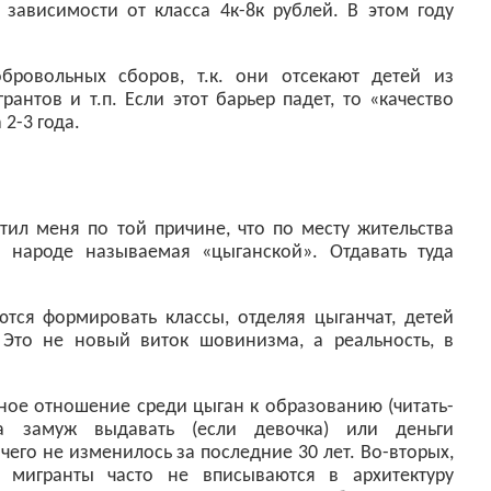
зависимости от класса 4к-8к рублей. В этом году
бровольных сборов, т.к. они отсекают детей из
антов и т.п. Если этот барьер падет, то «качество
 2-3 года.
ил меня по той причине, что по месту жительства
народе называемая «цыганской». Отдавать туда
ются формировать классы, отделяя цыганчат, детей
 Это не новый виток шовинизма, а реальность, в
ное отношение среди цыган к образованию (читать-
ра замуж выдавать (если девочка) или деньги
ичего не изменилось за последние 30 лет. Во-вторых,
 мигранты часто не вписываются в архитектуру