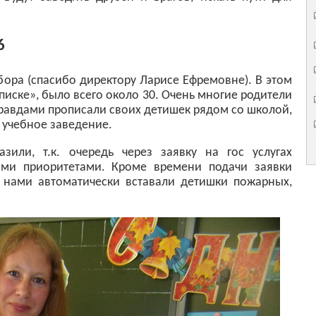
6
бора (спасибо директору Ларисе Ефремовне). В этом
рописке», было всего около 30. Очень многие родители
равдами прописали своих детишек рядом со школой,
 учебное заведение.
зили, т.к. очередь через заявку на гос услугах
ми приоритетами. Кроме времени подачи заявки
д нами автоматически вставали детишки пожарных,