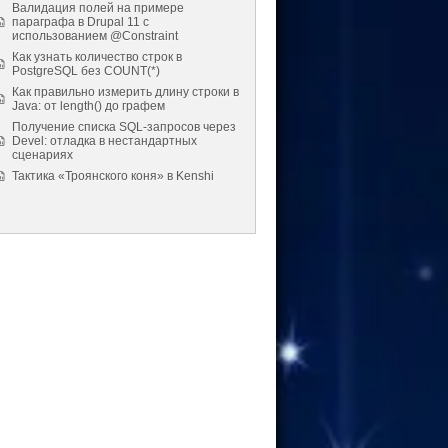
Валидация полей на примере
параграфа в Drupal 11 с
использованием @Constraint
Как узнать количество строк в
PostgreSQL без COUNT(*)
Как правильно измерить длину строки в
Java: от length() до графем
Получение списка SQL-запросов через
Devel: отладка в нестандартных
сценариях
Тактика «Троянского коня» в Kenshi