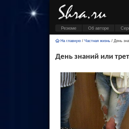
Резюме
Об авторе
Cер
На главную
/
Частная жизнь
/ День зн
День знаний или тре