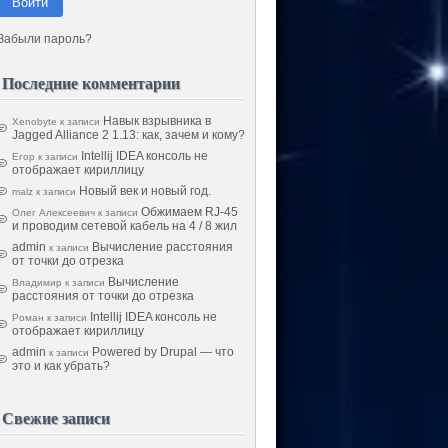
Войти
Забыли пароль?
Последние комментарии
Навык взрывника в
Xenobyte
к записи
Jagged Alliance 2 1.13: как, зачем и кому?
Intellij IDEA консоль не
Егор
к записи
отображает кириллицу
Новый век и новый год.
malz
к записи
Обжимаем RJ-45
Олег Алексеевич
к записи
и проводим сетевой кабель на 4 / 8 жил
admin
Вычисление расстояния
к записи
от точки до отрезка
Вычисление
Владимир
к записи
расстояния от точки до отрезка
Intellij IDEA консоль не
Роман
к записи
отображает кириллицу
admin
Powered by Drupal — что
к записи
это и как убрать?
Свежие записи