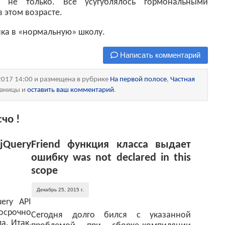
и не только. Всё усугублялось гормональными
 этом возрасте.
нка в «нормальную» школу.
Написать комментарий
2017 14:00 и размещена в рубрике
На первой полосе
,
Частная
раницы и
оставить ваш комментарий
.
чо !
Query
Friend функция класса выдает
ошибку was not declared in this
scope
Декабрь 25, 2015 г.
ery API
досрочно
Сегодня долго бился с указанной
а. Итак,