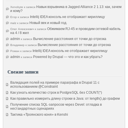
Навык взрывника в Jagged Alliance 2 1.13: как, зачем
Xenobyte
к записи
и кому?
Intellij IDEA консоль не отображает кириллицу
Егор
к записи
Новый век и новый год.
malz
к записи
Обжимаем RJ-45 и проводим сетевой кабель
Олег Алексеевич
к записи
на 4 / 8 жил
admin
Вычисление расстояния от точки до отрезка
к записи
Вычисление расстояния от точки до отрезка
Владимир
к записи
Intellij IDEA консоль не отображает кириллицу
Роман
к записи
admin
Powered by Drupal — что это и как убрать?
к записи
Свежие записи
Валидация полей на примере параграфа в Drupal 11 с
использованием @Constraint
Как узнать количество строк в PostgreSQL без COUNT(*)
Как правильно измерить длину строки в Java: от length() до графем
Получение списка SQL-запросов через Devel: отладка в
нестандартных сценариях
Тактика «Троянского коня» в Kenshi