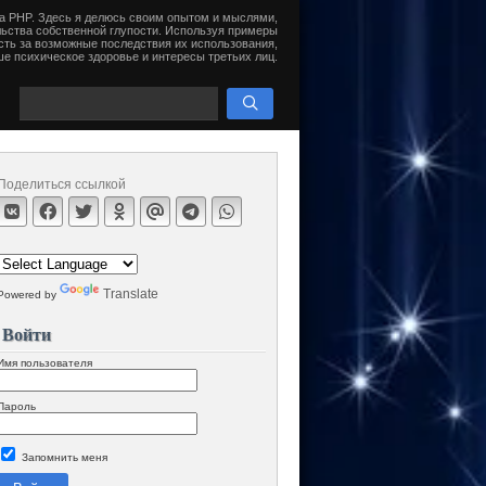
на PHP. Здесь я делюсь своим опытом и мыслями,
ьства собственной глупости. Используя примеры
сть за возможные последствия их использования,
е психическое здоровье и интересы третьих лиц.
Поделиться ссылкой
Translate
Powered by
Войти
Имя пользователя
Пароль
Запомнить меня