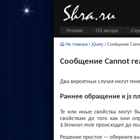
Резюме
Об авторе
Cер
На главную
/
jQuery
/ Сообщение Cannot 
Сообщение Cannot read
Два вероятных случая могут ген
Раннее обращение к js п
Те или иные свойства могут б
свойствам до того как они оп
$.browser.msie
происходит до пол
Решение простое — оберните в