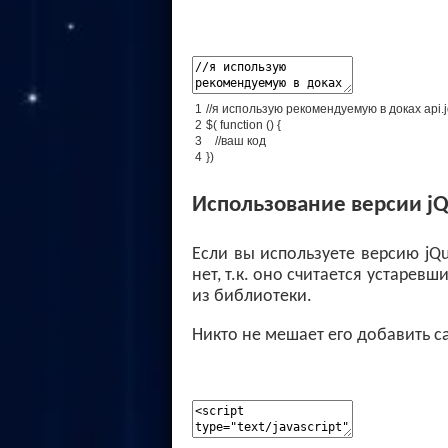
1
//я использую рекомендуемую в доках api.
2
$
(
function
(
)
{
3
//ваш код
4
}
)
Использование версии jQu
Если вы используете версию jQu
нет, т.к. оно считается устаревш
из библиотеки.
Никто не мешает его добавить с