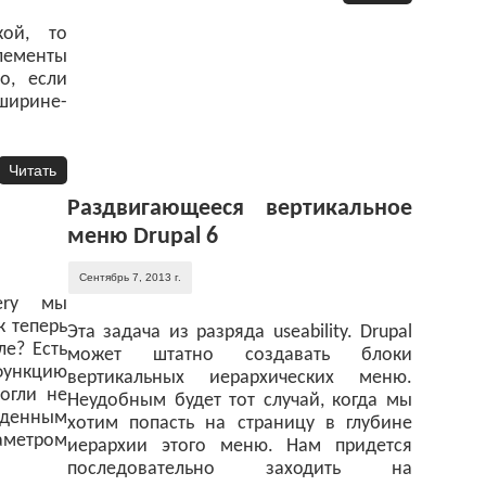
кой, то
элементы
о, если
ирине-
Читать
Раздвигающееся вертикальное
меню Drupal 6
Сентябрь 7, 2013 г.
ery мы
к теперь
Эта задача из разряда useability. Drupal
ле? Есть
может штатно создавать блоки
функцию
вертикальных иерархических меню.
могли не
Неудобным будет тот случай, когда мы
денным
хотим попасть на страницу в глубине
аметром
иерархии этого меню. Нам придется
последовательно заходить на