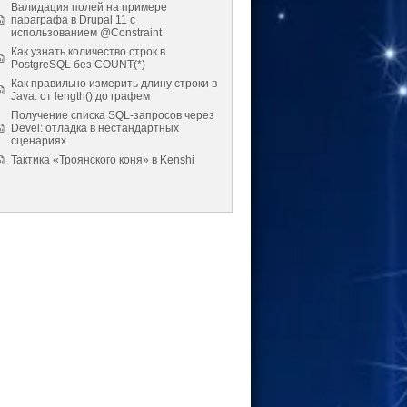
Валидация полей на примере
параграфа в Drupal 11 с
использованием @Constraint
Как узнать количество строк в
PostgreSQL без COUNT(*)
Как правильно измерить длину строки в
Java: от length() до графем
Получение списка SQL-запросов через
Devel: отладка в нестандартных
сценариях
Тактика «Троянского коня» в Kenshi