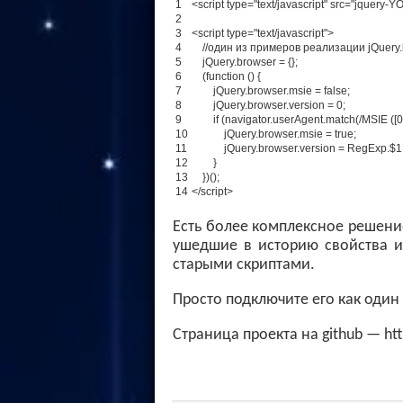
1
<script
type
=
"text/javascript"
src
=
"jquery-Y
2
3
<script
type
=
"text/javascript"
>
4
//один из примеров реализации jQuery
5
jQuery
.
browser
=
{
}
;
6
(
function
(
)
{
7
jQuery
.
browser
.
msie
=
false
;
8
jQuery
.
browser
.
version
=
0
;
9
if
(
navigator
.
userAgent
.
match
(
/
MSIE
(
[
0
10
jQuery.browser.msie = true;
11
jQuery.browser.version = RegExp.$1
12
}
13
})();
14
</s
cript
>
Есть более комплексное решени
ушедшие в историю свойства и 
старыми скриптами.
Просто подключите его как один 
Страница проекта на github — htt