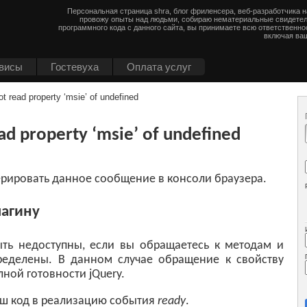
Персональная страница shra, блог фриленсера, веб-разработчика 
провожу опыты над людьми, собираю нематериальные свидетел
программного кода с данного сайта, вы принимаете всю ответственно
включая ваш
висы
Гостевуха
Оплата услуг
read property ‘msie’ of undefined
 property ‘msie’ of undefined
ерировать данное сообщение в консоли браузера.
лагину
ыть недоступны, если вы обращаетесь к методам и
ределены. В данном случае обращение к свойству
ной готовности jQuery.
аш код в реализацию события
ready
.