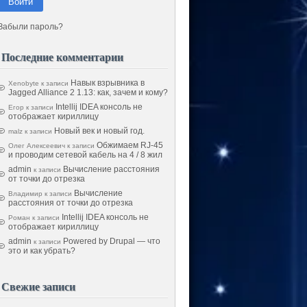
Войти
Забыли пароль?
Последние комментарии
Навык взрывника в
Xenobyte
к записи
Jagged Alliance 2 1.13: как, зачем и кому?
Intellij IDEA консоль не
Егор
к записи
отображает кириллицу
Новый век и новый год.
malz
к записи
Обжимаем RJ-45
Олег Алексеевич
к записи
и проводим сетевой кабель на 4 / 8 жил
admin
Вычисление расстояния
к записи
от точки до отрезка
Вычисление
Владимир
к записи
расстояния от точки до отрезка
Intellij IDEA консоль не
Роман
к записи
отображает кириллицу
admin
Powered by Drupal — что
к записи
это и как убрать?
Свежие записи