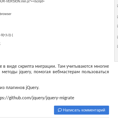
OUR-VERSION.min.js"
>
</script>
.browser
-
9
]
+
)
\
.
/)) {
;
е в виде скрипта миграции. Там учитываются многие
методы jquery, помогая вебмастерам пользоваться
из плагинов jQuery.
ps://github.com/jquery/jquery-migrate
Написать комментарий