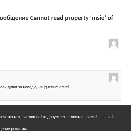
общение Cannot read property ‘msie’ of
ей души за наводку на jquery-migrate!
печатка материалов сайта допускается лишь с прямой ссылкой
щение рекламы