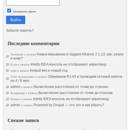
Запомнить меня
Войти
Забыли пароль?
Последние комментарии
Навык взрывника в Jagged Alliance 2 1.13: как, зачем
Xenobyte
к записи
и кому?
Intellij IDEA консоль не отображает кириллицу
Егор
к записи
Новый век и новый год.
malz
к записи
Обжимаем RJ-45 и проводим сетевой кабель
Олег Алексеевич
к записи
на 4 / 8 жил
admin
Вычисление расстояния от точки до отрезка
к записи
Вычисление расстояния от точки до отрезка
Владимир
к записи
Intellij IDEA консоль не отображает кириллицу
Роман
к записи
admin
Powered by Drupal — что это и как убрать?
к записи
Свежие записи