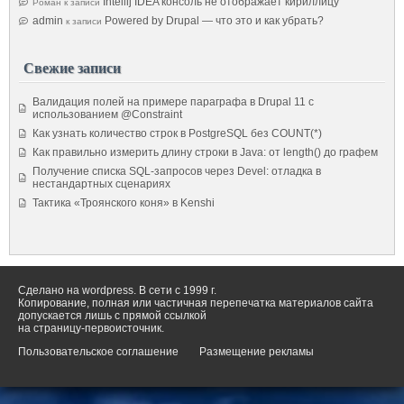
Intellij IDEA консоль не отображает кириллицу
Роман
к записи
admin
Powered by Drupal — что это и как убрать?
к записи
Свежие записи
Валидация полей на примере параграфа в Drupal 11 с
использованием @Constraint
Как узнать количество строк в PostgreSQL без COUNT(*)
Как правильно измерить длину строки в Java: от length() до графем
Получение списка SQL-запросов через Devel: отладка в
нестандартных сценариях
Тактика «Троянского коня» в Kenshi
Сделано на wordpress. В сети с 1999 г.
Копирование, полная или частичная перепечатка материалов сайта
допускается лишь с прямой ссылкой
на страницу-первоисточник.
Пользовательское соглашение
Размещение рекламы