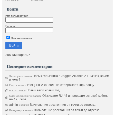
Войти
Имя пользователя
Пароль
Запомнить меня
Войти
Забыли пароль?
Последние комментарии
Навык взрывника в Jagged Alliance 2 1.13: как, зачем
Xenobyte
к записи
и кому?
Intellij IDEA консоль не отображает кириллицу
Егор
к записи
Новый век и новый год.
malz
к записи
Обжимаем RJ-45 и проводим сетевой кабель
Олег Алексеевич
к записи
на 4 / 8 жил
admin
Вычисление расстояния от точки до отрезка
к записи
Вычисление расстояния от точки до отрезка
Владимир
к записи