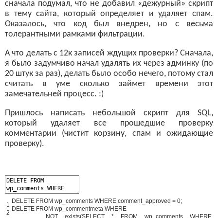
сначала подумал, что не добавил «дежурный» скрипт
в тему сайта, который определяет и удаляет спам.
Оказалось, что код был внедрен, но с весьма
толерантными рамками фильтрации.
А что делать с 12к записей ждущих проверки? Сначала,
я было задумчиво начал удалять их через админку (по
20 штук за раз), делать было особо нечего, потому стал
считать в уме сколько займет времени этот
замечательней процесс. :)
Пришлось написать небольшой скрипт для SQL,
который удаляет все прошедшие проверку
комментарии (чистит корзину, спам и ожидающие
проверку).
DELETE
FROM
wp_comments
WHERE
comment_approved
=
0
;
1
DELETE
FROM
wp_commentmeta
WHERE
2
NOT
exists
(
SELECT *
FROM
wp_comments
WHERE