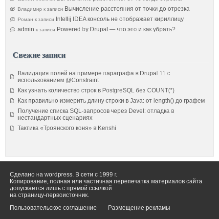
Вычисление расстояния от точки до отрезка
Владимир
к записи
Intellij IDEA консоль не отображает кириллицу
Роман
к записи
admin
Powered by Drupal — что это и как убрать?
к записи
Свежие записи
Валидация полей на примере параграфа в Drupal 11 с
использованием @Constraint
Как узнать количество строк в PostgreSQL без COUNT(*)
Как правильно измерить длину строки в Java: от length() до графем
Получение списка SQL-запросов через Devel: отладка в
нестандартных сценариях
Тактика «Троянского коня» в Kenshi
Сделано на wordpress. В сети с 1999 г.
Копирование, полная или частичная перепечатка материалов сайта
допускается лишь с прямой ссылкой
на страницу-первоисточник.
Пользовательское соглашение
Размещение рекламы