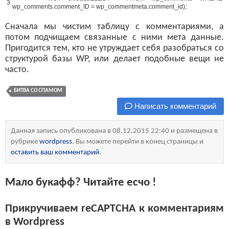
3
wp_comments
.
comment_ID
=
wp_commentmeta
.
comment_id
)
;
Сначала мы чистим таблицу с комментариями, а
потом подчищаем связанные с ними мета данные.
Пригодится тем, кто не утруждает себя разобраться со
структурой базы WP, или делает подобные вещи не
часто.
БИТВА СО СПАМОМ
Написать комментарий
Данная запись опубликована в 08.12.2015 22:40 и размещена в
рубрике
wordpress
. Вы можете перейти в конец страницы и
оставить ваш комментарий
.
Мало букафф? Читайте есчо !
Прикручиваем reCAPTCHA к комментариям
в Wordpress