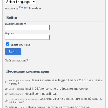
Translate
Powered by
Войти
Имя пользователя
Пароль
Запомнить меня
Войти
Забыли пароль?
Последние комментарии
Навык взрывника в Jagged Alliance 2 1.13: как, зачем
Xenobyte
к записи
и кому?
Intellij IDEA консоль не отображает кириллицу
Егор
к записи
Новый век и новый год.
malz
к записи
Обжимаем RJ-45 и проводим сетевой кабель
Олег Алексеевич
к записи
на 4 / 8 жил
admin
Вычисление расстояния от точки до отрезка
к записи