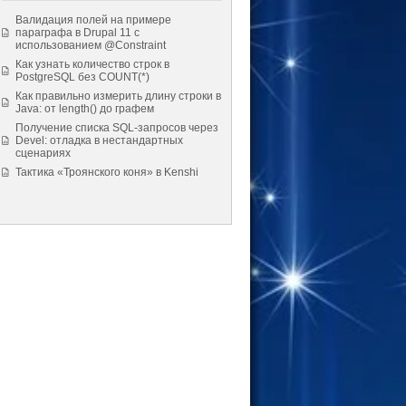
Валидация полей на примере
параграфа в Drupal 11 с
использованием @Constraint
Как узнать количество строк в
PostgreSQL без COUNT(*)
Как правильно измерить длину строки в
Java: от length() до графем
Получение списка SQL-запросов через
Devel: отладка в нестандартных
сценариях
Тактика «Троянского коня» в Kenshi