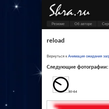
Резюме
Об авторе
Cер
reload
Вернуться к
Анимация ожидания заг
Следующие фотографии:
ttl-64