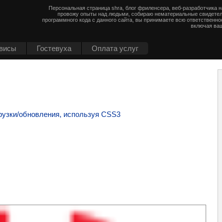
Персональная страница shra, блог фриленсера, веб-разработчика 
провожу опыты над людьми, собираю нематериальные свидетел
программного кода с данного сайта, вы принимаете всю ответственно
включая ваш
висы
Гостевуха
Оплата услуг
рузки/обновления, используя CSS3