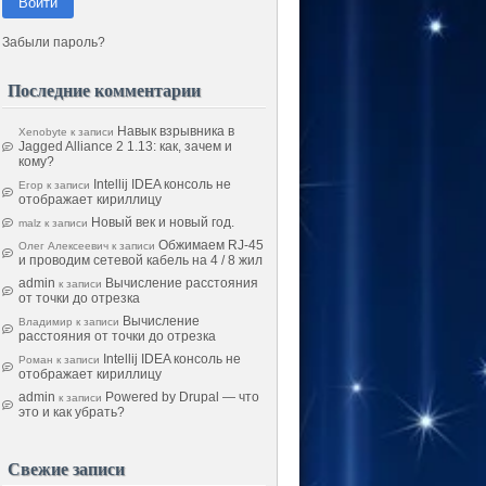
Войти
Забыли пароль?
Последние комментарии
Навык взрывника в
Xenobyte
к записи
Jagged Alliance 2 1.13: как, зачем и
кому?
Intellij IDEA консоль не
Егор
к записи
отображает кириллицу
Новый век и новый год.
malz
к записи
Обжимаем RJ-45
Олег Алексеевич
к записи
и проводим сетевой кабель на 4 / 8 жил
admin
Вычисление расстояния
к записи
от точки до отрезка
Вычисление
Владимир
к записи
расстояния от точки до отрезка
Intellij IDEA консоль не
Роман
к записи
отображает кириллицу
admin
Powered by Drupal — что
к записи
это и как убрать?
Свежие записи