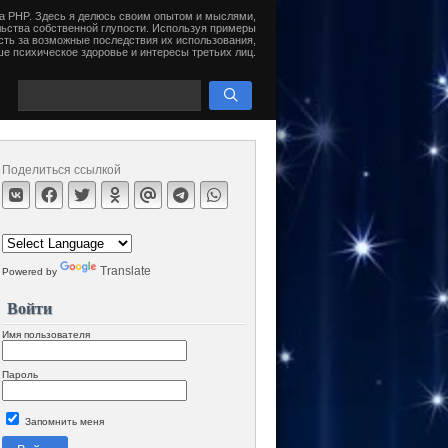
на PHP. Здесь я делюсь своим опытом и мыслями,
ьства собственной глупости. Используя примеры
сть за возможные последствия их использования,
е психическое здоровье и интересы третьих лиц.
Поделиться ссылкой
Translate
Powered by
Войти
Имя пользователя
Пароль
Запомнить меня