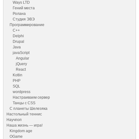
Ways LTD
Гений места
Ролана
Студия ЭВЭ
Программирование
C++
Delphi
Drupal
Java
javaScript
Angular
jQuery
React
Kotlin
PHP
SQL
wordpress
Настраиваем сервер
Танцы с CSS
С планеты Шелезяка
Настольный теннис
Научпоп
Наша жизнь — игра!
Kingdom age
OGame