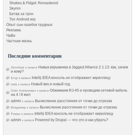
Shakes & Fidget: Remastered
Skyrim
Битва за трон
Топ Android игр
Опыт сын ошибок трудных
Реклама
ЧаВо
Частная жизнь
Последние комментарии
Навык взрывника в Jagged Alliance 2 1.13: как, зачем
Xenobyte
к записи
и кому?
Intellij IDEA консоль не отображает кириллицу
Егор
к записи
Новый век и новый год.
malz
к записи
Обжимаем RJ-45 и проводим сетевой кабель
Олег Алексеевич
к записи
на 4 / 8 жил
admin
Вычисление расстояния от точки до отрезка
к записи
Вычисление расстояния от точки до отрезка
Владимир
к записи
Intellij IDEA консоль не отображает кириллицу
Роман
к записи
admin
Powered by Drupal — что это и как убрать?
к записи