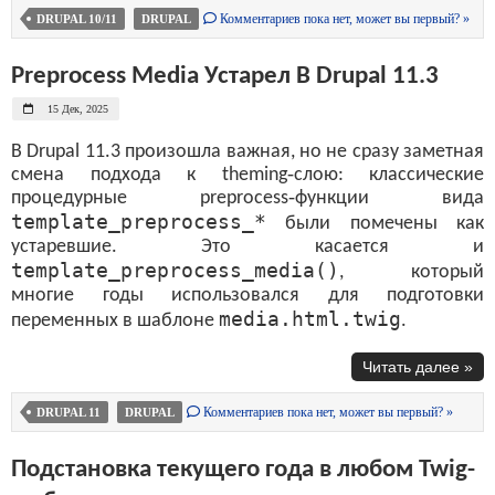
Комментариев пока нет, может вы первый? »
DRUPAL 10/11
DRUPAL
Preprocess Media Устарел В Drupal 11.3
15 Дек, 2025
В Drupal 11.3 произошла важная, но не сразу заметная
смена подхода к theming‑слою: классические
процедурные preprocess‑функции вида
template_preprocess_*
были помечены как
устаревшие. Это касается и
template_preprocess_media()
, который
многие годы использовался для подготовки
media.html.twig
переменных в шаблоне
.
Читать далее »
Комментариев пока нет, может вы первый? »
DRUPAL 11
DRUPAL
Подстановка текущего года в любом Twig-