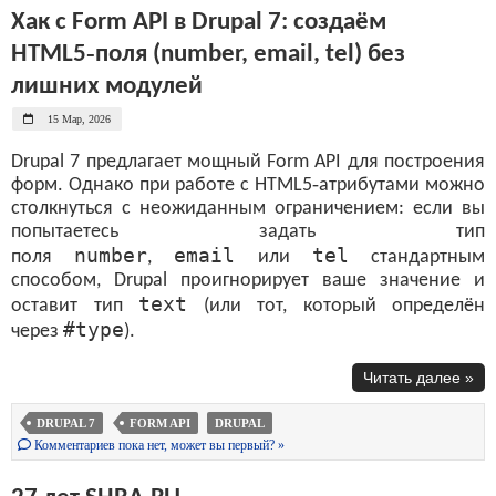
Хак с Form API в Drupal 7: создаём
HTML5‑поля (number, email, tel) без
лишних модулей
15 Мар, 2026
Drupal 7 предлагает мощный Form API для построения
форм. Однако при работе с HTML5‑атрибутами можно
столкнуться с неожиданным ограничением: если вы
попытаетесь задать тип
number
email
tel
поля
,
или
стандартным
способом, Drupal проигнорирует ваше значение и
text
оставит тип
(или тот, который определён
#type
через
).
Читать далее »
DRUPAL 7
FORM API
DRUPAL
Комментариев пока нет, может вы первый? »