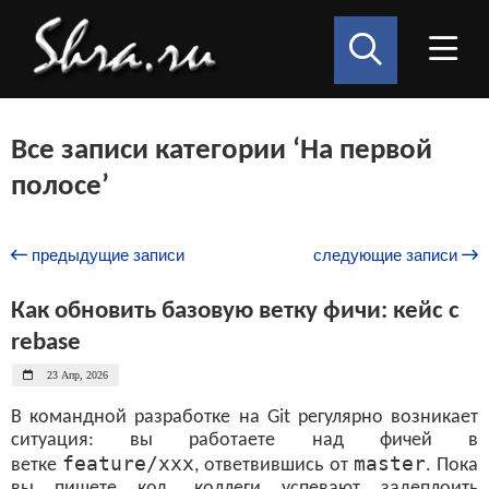
Все записи категории ‘На первой
полосе’
предыдущие записи
следующие записи
Как обновить базовую ветку фичи: кейс с
rebase
23 Апр, 2026
В командной разработке на Git регулярно возникает
ситуация: вы работаете над фичей в
feature/xxx
master
ветке
, ответвившись от
. Пока
вы пишете код, коллеги успевают задеплоить